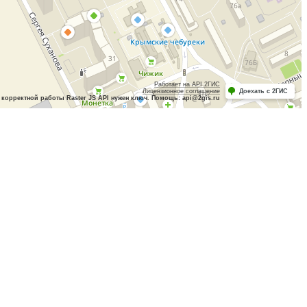
Работает на API 2ГИС
Лицензионное соглашение
Доехать с 2ГИС
 корректной работы Raster JS API нужен ключ. Помощь: api@2gis.ru