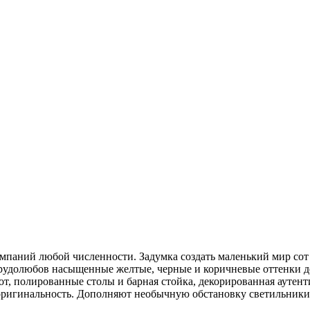
паний любой численности. Задумка создать маленький мир сот 
трудолюбов насыщенные желтые, черные и коричневые оттенки д
от, полированные столы и барная стойка, декорированная ауте
 оригинальность. Дополняют необычную обстановку светильники