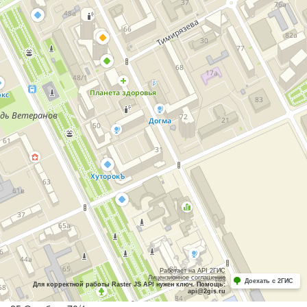
Работает на API 2ГИС
Лицензионное соглашение
Доехать с 2ГИС
Для корректной работы Raster JS API нужен ключ. Помощь:
api@2gis.ru